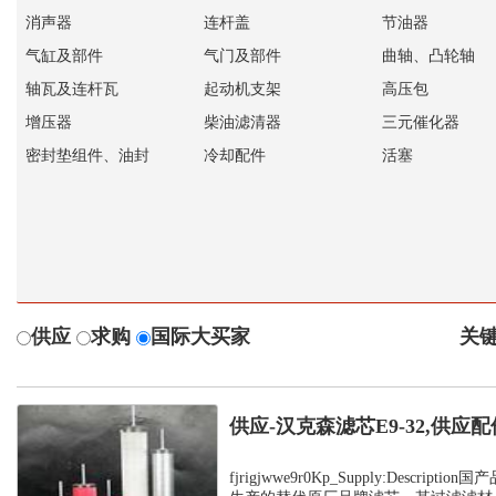
消声器
连杆盖
节油器
气缸及部件
气门及部件
曲轴、凸轮轴
轴瓦及连杆瓦
起动机支架
高压包
增压器
柴油滤清器
三元催化器
密封垫组件、油封
冷却配件
活塞
供应
求购
国际大买家
关键
供应-汉克森滤芯E9-32,供应配
fjrigjwwe9r0Kp_Supply:Descrip