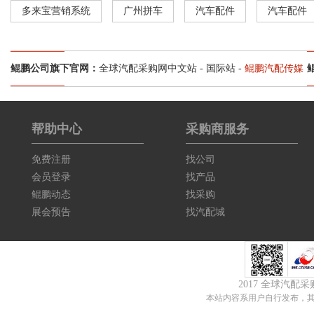
多来宝营销系统
广州拼车
汽车配件
汽车配件
鲲鹏公司旗下官网：
全球汽配采购网中文站
-
国际站
-
鲲鹏汽配传媒
帮助中心
采购商服务
免费注册
找公司
会员登录
找产品
鲲鹏动态
找采购
展会预告
找汽配城
2017 全球汽配
本站内容系用户自行发布，其