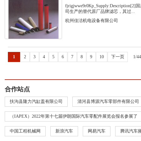
fjrigjwwe9r0Kp_Supply:Descript
司生产的替代原厂品牌滤芯，其过...
杭州佳洁机电设备有限公司
1
2
3
4
5
6
7
8
9
10
下一页
1/4
合作站点
扶沟县隆力汽缸盖有限公司
清河县博源汽车零部件有限公司
（IAPEX）2022年第十七届伊朗国际汽车零配件展览会报名参展了
中国工程机械网
新浪汽车
网易汽车
腾讯汽车