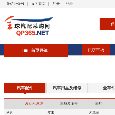
微信公众号
|
设为首页
|
注册
|
登录
供
供
求
供求市场
企
大
汽
书
汽车配件
汽车用品及维修
全车
发动机系统
车身及附件
车灯
马达
皮带
火花塞