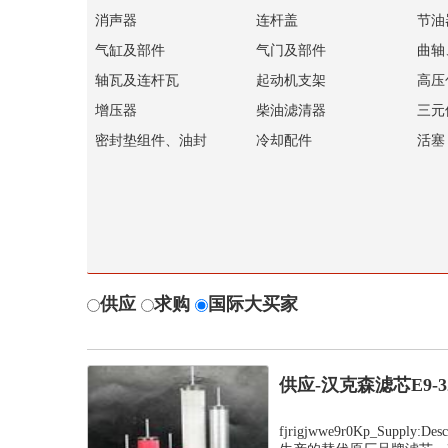
消声器
连杆盖
节油
气缸及部件
气门及部件
曲轴
轴瓦及连杆瓦
起动机支架
高压
增压器
柴油滤清器
三元
密封垫组件、油封
冷却配件
活塞
供应
求购
国际大买家
供应-汉克森滤芯E9-
fjrigjwwe9r0Kp_Suppl