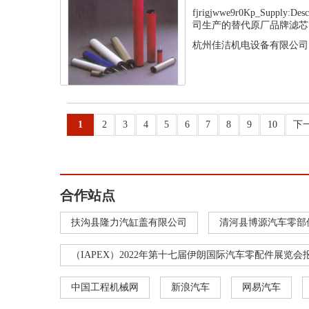
fjrigjwwe9r0Kp_Supply
司生产的替代原厂品牌滤芯，
杭州佳洁机电设备有限公司
1
2
3
4
5
6
7
8
9
10
下
合作站点
扶沟县隆力汽缸盖有限公司
清河县博源汽车零部
（IAPEX）2022年第十七届伊朗国际汽车零配件展览会
中国工程机械网
新浪汽车
网易汽车