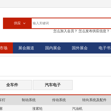
供应
怎么加入会员？
怎么发布供应信息？
供应
求购
市场
展会频道
国内展会
国外展会
电子书
企业
大买家
汽配城
书刊
全车件
汽车电子
车灯
制动系统
传动系统
转向系统及配件
塞
涨紧轮
汽油机