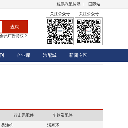
鲲鹏汽配传媒
|
国际站
关注公众号
关注公众号
查询
会员广告特权？
刊
企业库
汽配城
新闻专区
行走系配件
车轮及配件
柴油机
活塞环