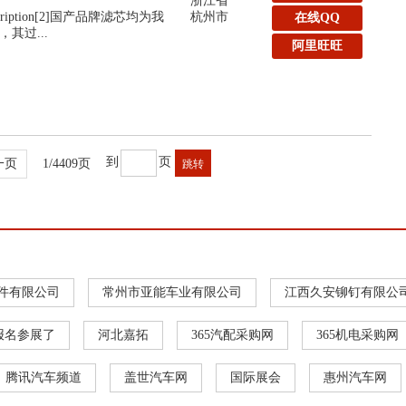
浙江省
:Description[2]国产品牌滤芯均为我
杭州市
在线QQ
其过...
阿里旺旺
到
页
一页
1/4409页
件有限公司
常州市亚能车业有限公司
江西久安铆钉有限公
报名参展了
河北嘉拓
365汽配采购网
365机电采购网
腾讯汽车频道
盖世汽车网
国际展会
惠州汽车网