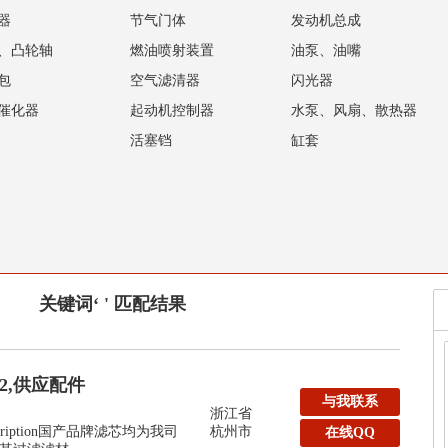
器
节气门体
发动机总成
、凸轮轴
燃油喷射装置
油泵、油嘴
包
空气滤清器
闪光器
催化器
起动机控制器
水泵、风扇、散热器
活塞铛
缸套
关键词‘ ' 匹配结果
32,供应配件
与我联系
浙江省
y:Description国产品牌滤芯均为我司
杭州市
在线QQ