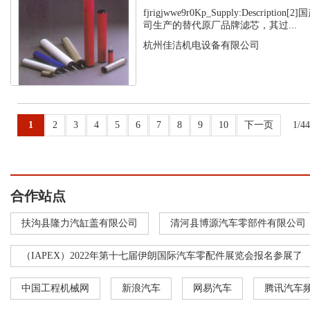
fjrigjwwe9r0Kp_Supply:Descript
司生产的替代原厂品牌滤芯，其过...
杭州佳洁机电设备有限公司
1
2
3
4
5
6
7
8
9
10
下一页
1/4
合作站点
扶沟县隆力汽缸盖有限公司
清河县博源汽车零部件有限公司
（IAPEX）2022年第十七届伊朗国际汽车零配件展览会报名参展了
中国工程机械网
新浪汽车
网易汽车
腾讯汽车