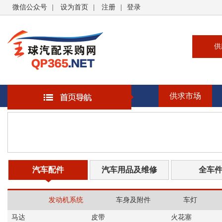
微信公众号
|
设为首页
|
注册
|
登录
供
供
求
供求市场
企
大
汽
书
汽车配件
汽车用品及维修
全车
发动机系统
车身及附件
车灯
马达
皮带
火花塞