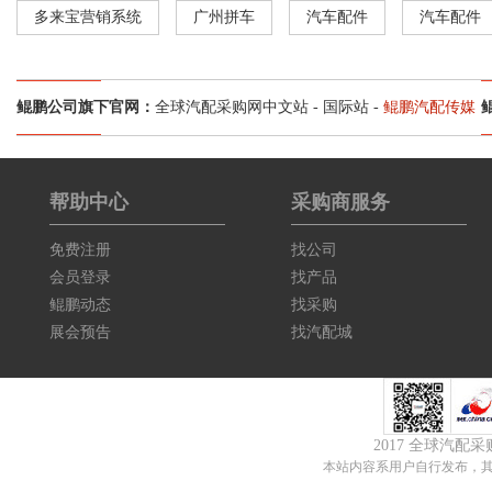
多来宝营销系统
广州拼车
汽车配件
汽车配件
鲲鹏公司旗下官网：
全球汽配采购网中文站
-
国际站
-
鲲鹏汽配传媒
帮助中心
采购商服务
免费注册
找公司
会员登录
找产品
鲲鹏动态
找采购
展会预告
找汽配城
2017 全球汽配
本站内容系用户自行发布，其