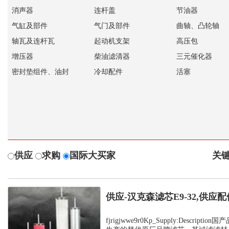
消声器
连杆盖
节油器
气缸及部件
气门及部件
曲轴、凸轮轴
轴瓦及连杆瓦
起动机支架
高压包
增压器
柴油滤清器
三元催化器
密封垫组件、油封
冷却配件
活塞
供应
求购
国际大买家
关键
供应-汉克森滤芯E9-32,供应配
fjrigjwwe9r0Kp_Supply:Descrip