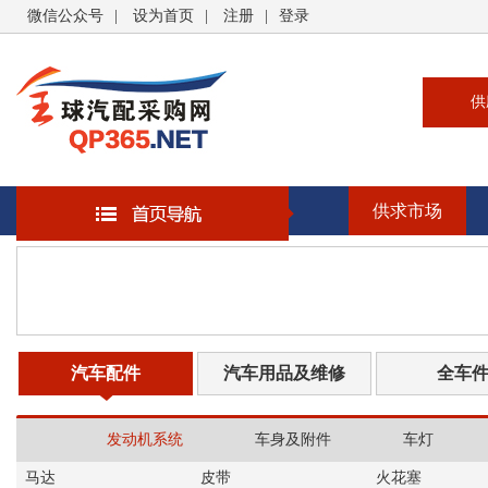
微信公众号
|
设为首页
|
注册
|
登录
供
供
求
供求市场
企
大
汽
书
汽车配件
汽车用品及维修
全车
发动机系统
车身及附件
车灯
马达
皮带
火花塞