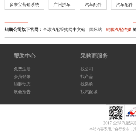
多来宝营销系统
广州拼车
汽车配件
汽车配件
鲲鹏公司旗下官网：
全球汽配采购网中文站
-
国际站
-
鲲鹏汽配传媒
帮助中心
采购商服务
免费注册
找公司
会员登录
找产品
鲲鹏动态
找采购
展会预告
找汽配城
2017 全球汽配
本站内容系用户自行发布，其