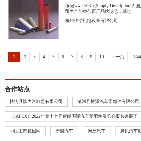
fjrigjwwe9r0Kp_Supply:Descript
司生产的替代原厂品牌滤芯，其过...
杭州佳洁机电设备有限公司
1
2
3
4
5
6
7
8
9
10
下一页
1/4
合作站点
扶沟县隆力汽缸盖有限公司
清河县博源汽车零部件有限公司
（IAPEX）2022年第十七届伊朗国际汽车零配件展览会报名参展了
中国工程机械网
新浪汽车
网易汽车
腾讯汽车