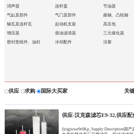
消声器
连杆盖
节油器
气缸及部件
气门及部件
曲轴、凸轮轴
轴瓦及连杆瓦
起动机支架
高压包
增压器
柴油滤清器
三元催化器
密封垫组件、油封
冷却配件
活塞
供应
求购
国际大买家
关键
供应-汉克森滤芯E9-32,供应配
fjrigjwwe9r0Kp_Supply:Descrip