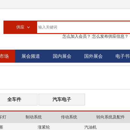
供应
怎么加入会员？
怎么发布供应信息？
供应
求购
市场
展会频道
国内展会
国外展会
电子书
企业
大买家
汽配城
书刊
全车件
汽车电子
车灯
制动系统
传动系统
转向系统及配件
塞
涨紧轮
汽油机