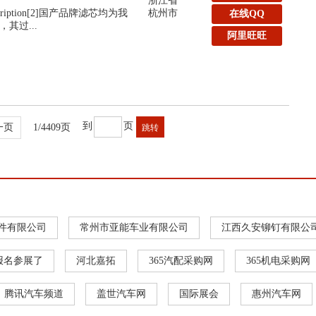
浙江省
:Description[2]国产品牌滤芯均为我
杭州市
在线QQ
其过...
阿里旺旺
到
页
一页
1/4409页
件有限公司
常州市亚能车业有限公司
江西久安铆钉有限公
报名参展了
河北嘉拓
365汽配采购网
365机电采购网
腾讯汽车频道
盖世汽车网
国际展会
惠州汽车网