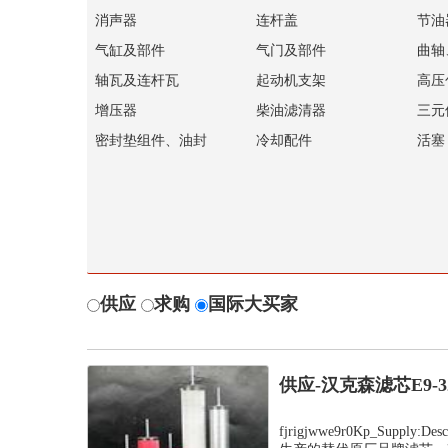
消声器
连杆盖
节油
气缸及部件
气门及部件
曲轴
轴瓦及连杆瓦
起动机支架
高压
增压器
柴油滤清器
三元
密封垫组件、油封
冷却配件
活塞
供应
求购
国际大买家
供应-汉克森滤芯E9-
fjrigjwwe9r0Kp_Suppl