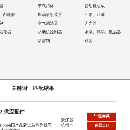
器
节气门体
发动机总成
、凸轮轴
燃油喷射装置
油泵、油嘴
包
空气滤清器
闪光器
催化器
起动机控制器
水泵、风扇、散热器
活塞铛
缸套
关键词‘ ' 匹配结果
32,供应配件
与我联系
浙江省
y:Description国产品牌滤芯均为我司
杭州市
在线QQ