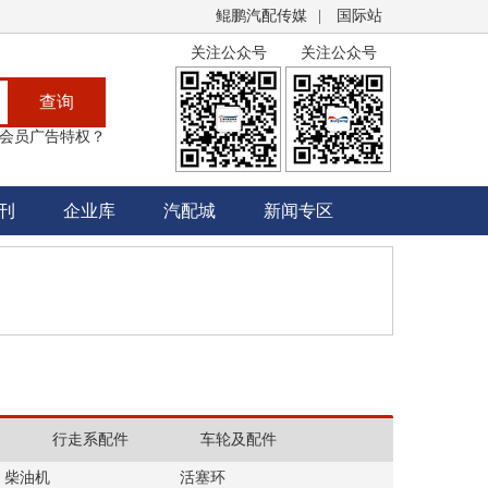
鲲鹏汽配传媒
|
国际站
关注公众号
关注公众号
查询
会员广告特权？
刊
企业库
汽配城
新闻专区
行走系配件
车轮及配件
柴油机
活塞环