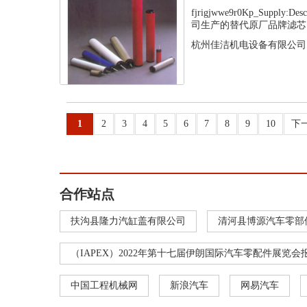
fjrigjwwe9r0Kp_Supply
司生产的替代原厂品牌滤芯，
杭州佳洁机电设备有限公司
1
2
3
4
5
6
7
8
9
10
下
合作站点
扶沟县隆力汽缸盖有限公司
清河县博源汽车零部
（IAPEX）2022年第十七届伊朗国际汽车零配件展览会
中国工程机械网
新浪汽车
网易汽车