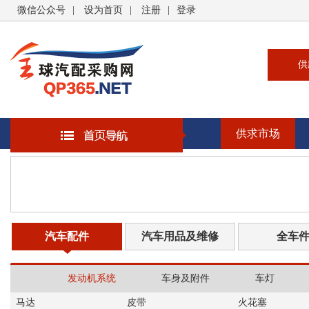
微信公众号
|
设为首页
|
注册
|
登录
供
供
求
供求市场
企
大
汽
书
汽车配件
汽车用品及维修
全车
发动机系统
车身及附件
车灯
马达
皮带
火花塞