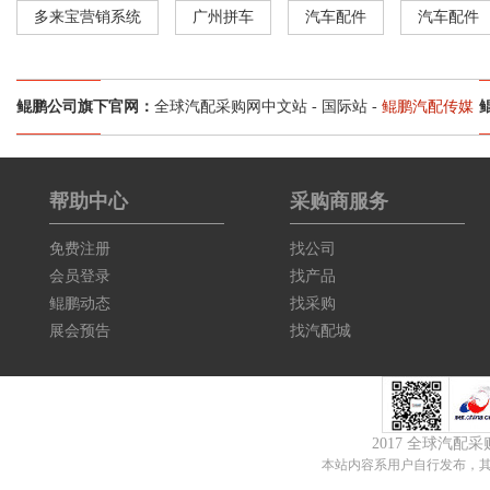
多来宝营销系统
广州拼车
汽车配件
汽车配件
鲲鹏公司旗下官网：
全球汽配采购网中文站
-
国际站
-
鲲鹏汽配传媒
帮助中心
采购商服务
免费注册
找公司
会员登录
找产品
鲲鹏动态
找采购
展会预告
找汽配城
2017 全球汽配
本站内容系用户自行发布，其