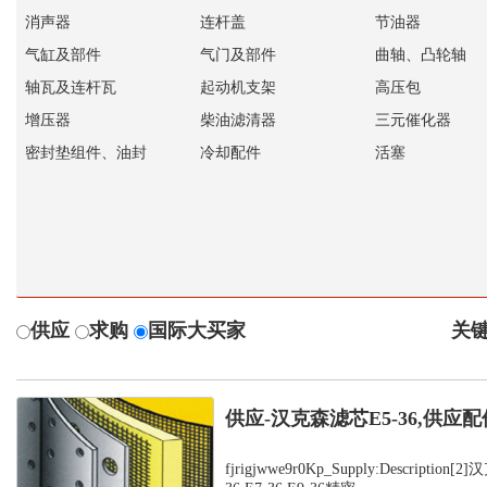
消声器
连杆盖
节油器
气缸及部件
气门及部件
曲轴、凸轮轴
轴瓦及连杆瓦
起动机支架
高压包
增压器
柴油滤清器
三元催化器
密封垫组件、油封
冷却配件
活塞
供应
求购
国际大买家
关键
供应-汉克森滤芯E5-36,供应配
fjrigjwwe9r0Kp_Supply:Description