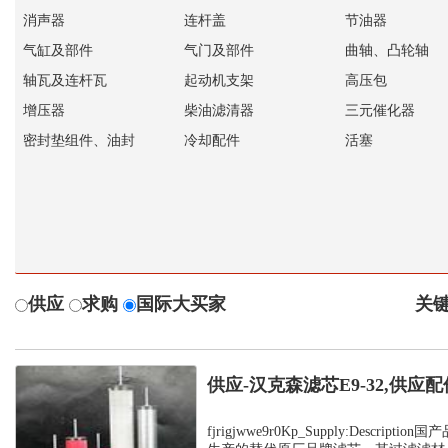
消声器
连杆盖
节油器
气缸及部件
气门及部件
曲轴、凸轮轴
轴瓦及连杆瓦
起动机支架
高压包
增压器
柴油滤清器
三元催化器
密封垫组件、油封
冷却配件
活塞
供应
求购
国际大买家
关键
供应-汉克森滤芯E9-32,供应配
fjrigjwwe9r0Kp_Supply:Descrip