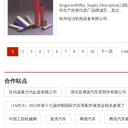
fjrigjwwe9r0Kp_Supply:Descript
司生产的替代原厂品牌滤芯，其过...
杭州佳洁机电设备有限公司
1
2
3
4
5
6
7
8
9
10
下一页
1/4
合作站点
扶沟县隆力汽缸盖有限公司
清河县博源汽车零部件有限公司
（IAPEX）2022年第十七届伊朗国际汽车零配件展览会报名参展了
中国工程机械网
新浪汽车
网易汽车
腾讯汽车