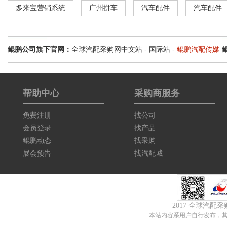
多来宝营销系统
广州拼车
汽车配件
汽车配件
鲲鹏公司旗下官网：
全球汽配采购网中文站
-
国际站
-
鲲鹏汽配传媒
帮助中心
采购商服务
免费注册
找公司
会员登录
找产品
鲲鹏动态
找采购
展会预告
找汽配城
2017 全球汽配
本站内容系用户自行发布，其