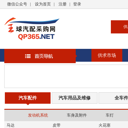
微信公众号
|
设为首页
|
注册
|
登录
供
供
求
供求市场
企
大
汽
书
汽车配件
汽车用品及维修
全车
发动机系统
车身及附件
车灯
马达
皮带
火花塞