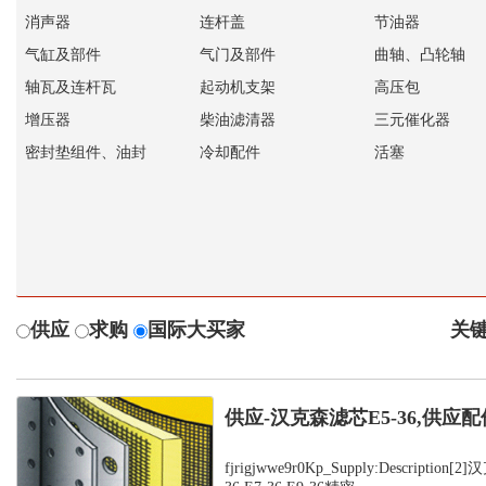
消声器
连杆盖
节油器
气缸及部件
气门及部件
曲轴、凸轮轴
轴瓦及连杆瓦
起动机支架
高压包
增压器
柴油滤清器
三元催化器
密封垫组件、油封
冷却配件
活塞
供应
求购
国际大买家
关键
供应-汉克森滤芯E5-36,供应配
fjrigjwwe9r0Kp_Supply:Description