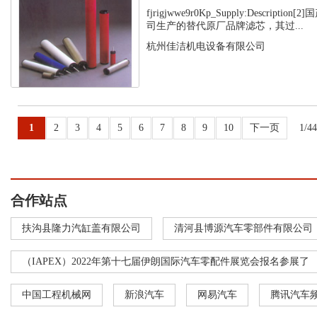
fjrigjwwe9r0Kp_Supply:Descript
司生产的替代原厂品牌滤芯，其过...
杭州佳洁机电设备有限公司
1
2
3
4
5
6
7
8
9
10
下一页
1/4
合作站点
扶沟县隆力汽缸盖有限公司
清河县博源汽车零部件有限公司
（IAPEX）2022年第十七届伊朗国际汽车零配件展览会报名参展了
中国工程机械网
新浪汽车
网易汽车
腾讯汽车