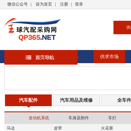
微信公众号
|
设为首页
|
注册
|
登录
供
供
求
供求市场
企
大
汽
书
汽车配件
汽车用品及维修
全车
发动机系统
车身及附件
车灯
马达
皮带
火花塞