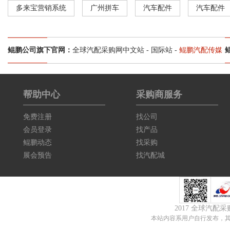
多来宝营销系统
广州拼车
汽车配件
汽车配件
鲲鹏公司旗下官网：
全球汽配采购网中文站
-
国际站
-
鲲鹏汽配传媒
帮助中心
采购商服务
免费注册
找公司
会员登录
找产品
鲲鹏动态
找采购
展会预告
找汽配城
2017 全球汽配
本站内容系用户自行发布，其