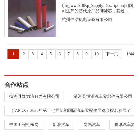
fjrigjwwe9r0Kp_Supply:Descript
司生产的替代原厂品牌滤芯，其过...
杭州佳洁机电设备有限公司
1
2
3
4
5
6
7
8
9
10
下一页
1/4
合作站点
扶沟县隆力汽缸盖有限公司
清河县博源汽车零部件有限公司
（IAPEX）2022年第十七届伊朗国际汽车零配件展览会报名参展了
中国工程机械网
新浪汽车
网易汽车
腾讯汽车