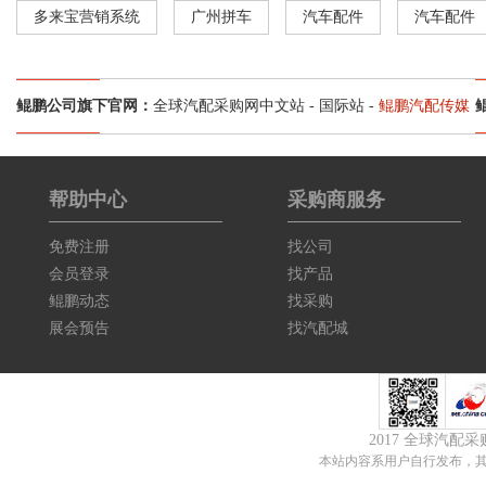
多来宝营销系统
广州拼车
汽车配件
汽车配件
鲲鹏公司旗下官网：
全球汽配采购网中文站
-
国际站
-
鲲鹏汽配传媒
帮助中心
采购商服务
免费注册
找公司
会员登录
找产品
鲲鹏动态
找采购
展会预告
找汽配城
2017 全球汽配
本站内容系用户自行发布，其