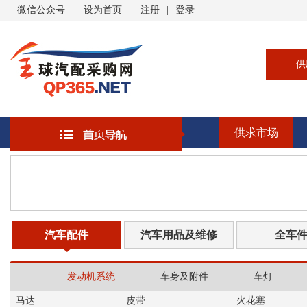
微信公众号
|
设为首页
|
注册
|
登录
供
供
求
供求市场
企
大
汽
书
汽车配件
汽车用品及维修
全车
发动机系统
车身及附件
车灯
马达
皮带
火花塞