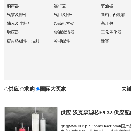
消声器
连杆盖
节油器
气缸及部件
气门及部件
曲轴、凸轮轴
轴瓦及连杆瓦
起动机支架
高压包
增压器
柴油滤清器
三元催化器
密封垫组件、油封
冷却配件
活塞
供应
求购
国际大买家
关键
供应-汉克森滤芯E9-32,供应配
fjrigjwwe9r0Kp_Supply:Descrip