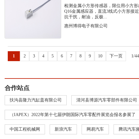
感应器
检测金属小方形传感器，限位用小方形
Q16金属感应器，直流3线式小方形接
抗干扰，耐油，反极...
惠州博得电子有限公司
1
2
3
4
5
6
7
8
9
10
下一页
1/4
合作站点
扶沟县隆力汽缸盖有限公司
清河县博源汽车零部件有限公司
（IAPEX）2022年第十七届伊朗国际汽车零配件展览会报名参展了
中国工程机械网
新浪汽车
网易汽车
腾讯汽车