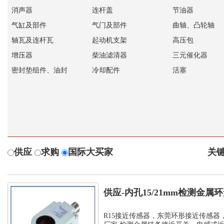
消声器
连杆盖
节油器
气缸及部件
气门及部件
曲轴、凸轮轴
轴瓦及连杆瓦
起动机支架
高压包
增压器
柴油滤清器
三元催化器
密封垫组件、油封
冷却配件
活塞
供应
求购
国际大买家
关键
供应-内孔15/21mm检测金
孔环...
R15接近传感器，东莞环形接近传感器