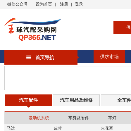
微信公众号
|
设为首页
|
注册
|
登录
供
供
求
供求市场
企
大
汽
书
汽车配件
汽车用品及维修
全车
发动机系统
车身及附件
车灯
马达
皮带
火花塞