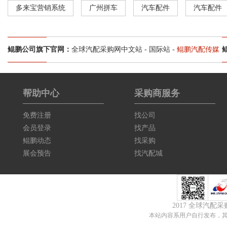
多来宝营销系统
广州拼车
汽车配件
汽车配件
鲲鹏公司旗下官网：
全球汽配采购网中文站
-
国际站
-
鲲鹏汽配传媒
帮助中心
采购商服务
免费注册
找公司
会员登录
找产品
鲲鹏动态
找采购
展会预告
找汽配城
2017 全球汽配
本站内容系用户自行发布，其