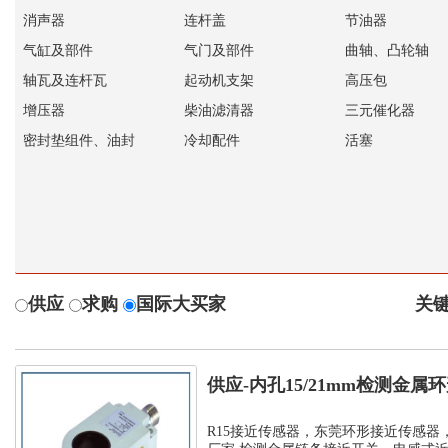
消声器
连杆盖
节油器
气缸及部件
气门及部件
曲轴、凸轮轴
轴瓦及连杆瓦
起动机支架
高压包
增压器
柴油滤清器
三元催化器
密封垫组件、油封
冷却配件
活塞
供应
求购
国际大买家
关键
供应-内孔15/21mm检测金
孔环...
R15接近传感器，东莞环形接近传感器