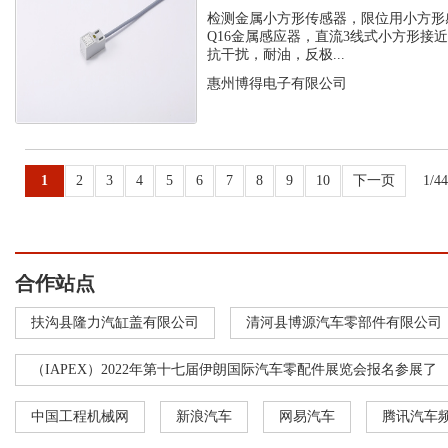
感应器
检测金属小方形传感器，限位用小方形
Q16金属感应器，直流3线式小方形接
抗干扰，耐油，反极...
惠州博得电子有限公司
1
2
3
4
5
6
7
8
9
10
下一页
1/4
合作站点
扶沟县隆力汽缸盖有限公司
清河县博源汽车零部件有限公司
（IAPEX）2022年第十七届伊朗国际汽车零配件展览会报名参展了
中国工程机械网
新浪汽车
网易汽车
腾讯汽车