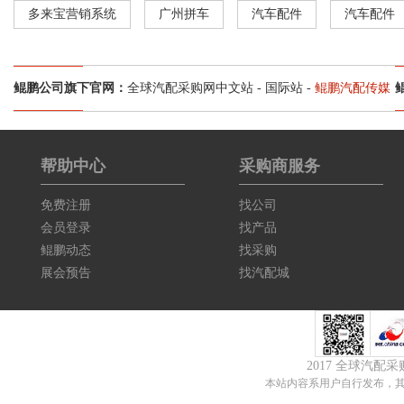
多来宝营销系统
广州拼车
汽车配件
汽车配件
鲲鹏公司旗下官网：
全球汽配采购网中文站
-
国际站
-
鲲鹏汽配传媒
帮助中心
采购商服务
免费注册
找公司
会员登录
找产品
鲲鹏动态
找采购
展会预告
找汽配城
2017 全球汽配
本站内容系用户自行发布，其