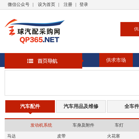
微信公众号
|
设为首页
|
注册
|
登录
供
供
求
供求市场
企
大
汽
书
汽车配件
汽车用品及维修
全车
发动机系统
车身及附件
车灯
马达
皮带
火花塞