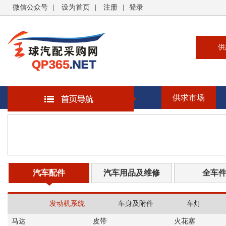
微信公众号
|
设为首页
|
注册
|
登录
供
供
求
供求市场
企
大
汽
书
汽车配件
汽车用品及维修
全车
发动机系统
车身及附件
车灯
马达
皮带
火花塞