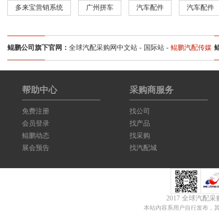
多来宝营销系统
广州拼车
汽车配件
汽车配件
鲲鹏公司旗下官网：
全球汽配采购网中文站
-
国际站
-
鲲鹏汽配传媒
帮助中心
采购商服务
免费注册
找公司
会员登录
找产品
鲲鹏动态
找采购
展会预告
找汽配城
2017 全球汽配
本站内容系用户自行发布，其