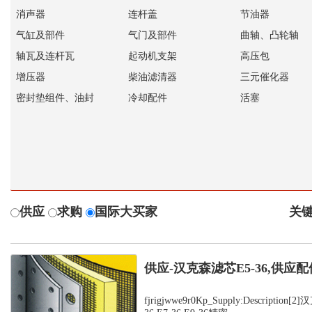
消声器
连杆盖
节油器
气缸及部件
气门及部件
曲轴、凸轮轴
轴瓦及连杆瓦
起动机支架
高压包
增压器
柴油滤清器
三元催化器
密封垫组件、油封
冷却配件
活塞
供应
求购
国际大买家
关键
供应-汉克森滤芯E5-36,供应配
fjrigjwwe9r0Kp_Supply:Description