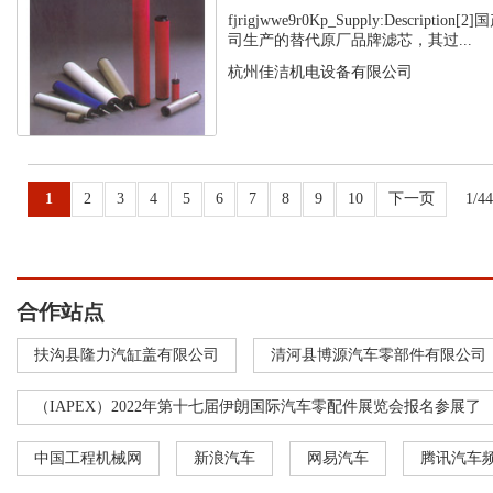
fjrigjwwe9r0Kp_Supply:Descript
司生产的替代原厂品牌滤芯，其过...
杭州佳洁机电设备有限公司
1
2
3
4
5
6
7
8
9
10
下一页
1/4
合作站点
扶沟县隆力汽缸盖有限公司
清河县博源汽车零部件有限公司
（IAPEX）2022年第十七届伊朗国际汽车零配件展览会报名参展了
中国工程机械网
新浪汽车
网易汽车
腾讯汽车