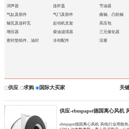
消声器
连杆盖
节油器
气缸及部件
气门及部件
曲轴、凸轮轴
轴瓦及连杆瓦
起动机支架
高压包
增压器
柴油滤清器
三元催化器
密封垫组件、油封
冷却配件
活塞
供应
求购
国际大买家
关键
供应-ebmpapst德国离心风机
热...
ebmpapst德国离心风机 风电行业用散热风