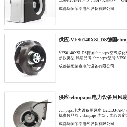
CD04-28参数类型：离心风扇型号：G4D20
成都锦恒荣泰电气设备有限公司
供应-VFS0140XSLDS德国ebmpa
VFS0140XSLDS德国ebmpapst空气
参数类型 风扇品牌 ebmpapst型号 VFS0.
成都锦恒荣泰电气设备有限公司
供应-ebmpapst电力设备用风扇 D
ebmpapst电力设备用风扇 D2E133-AM
机参数品牌：ebmpapst类型：离心风扇型
成都锦恒荣泰电气设备有限公司