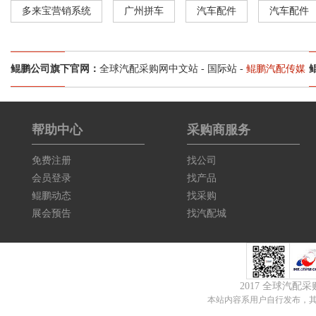
多来宝营销系统
广州拼车
汽车配件
汽车配件
鲲鹏公司旗下官网：
全球汽配采购网中文站
-
国际站
-
鲲鹏汽配传媒
帮助中心
采购商服务
免费注册
找公司
会员登录
找产品
鲲鹏动态
找采购
展会预告
找汽配城
2017 全球汽配
本站内容系用户自行发布，其