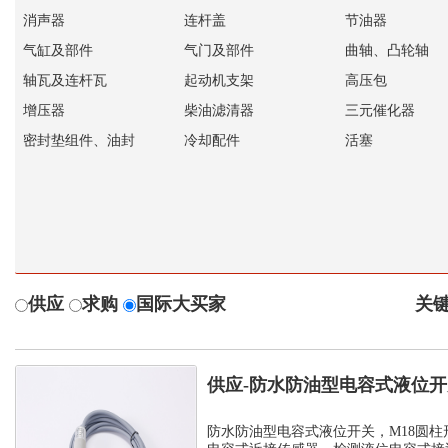
消声器
连杆盖
节油器
气缸及部件
气门及部件
曲轴、凸轮轴
轴瓦及连杆瓦
起动机支架
高压包
增压器
柴油滤清器
三元催化器
密封垫组件、油封
冷却配件
活塞
供应
求购
国际大买家
关键
供应-防水防油型电容式液位
C1PF- M...
防水防油型电容式液位开关，M18圆柱