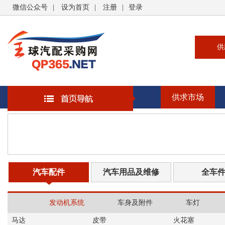
微信公众号
|
设为首页
|
注册
|
登录
供
供
求
供求市场
企
大
汽
书
汽车配件
汽车用品及维修
全车
发动机系统
车身及附件
车灯
马达
皮带
火花塞