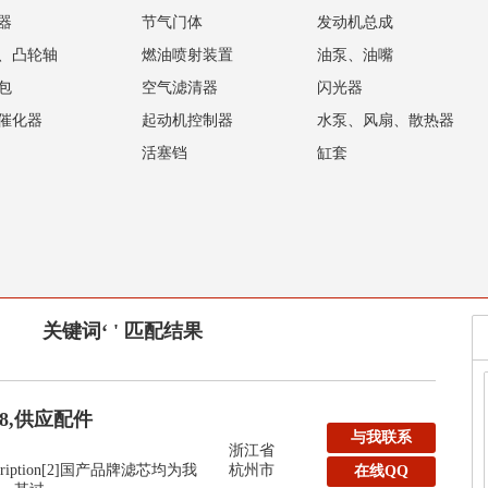
器
节气门体
发动机总成
、凸轮轴
燃油喷射装置
油泵、油嘴
包
空气滤清器
闪光器
催化器
起动机控制器
水泵、风扇、散热器
活塞铛
缸套
关键词‘ ' 匹配结果
48,供应配件
与我联系
浙江省
:Description[2]国产品牌滤芯均为我
杭州市
在线QQ