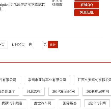
浙江省
:Description[2]供应佳洁汉克森滤芯
杭州市
在线QQ
..
阿里旺旺
到
页
一页
1/4409页
件有限公司
常州市亚能车业有限公司
江西久安铆钉有限公
报名参展了
河北嘉拓
365汽配采购网
365机电采购网
腾讯汽车频道
盖世汽车网
国际展会
惠州汽车网