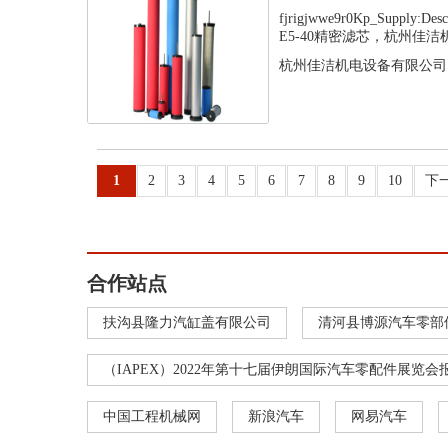
fjrigjwwe9r0Kp_Supply
E5-40精密滤芯，杭州佳洁机.
杭州佳洁机电设备有限公司
1
2
3
4
5
6
7
8
9
10
下
合作站点
扶沟县隆力汽缸盖有限公司
清河县博源汽车零部
（IAPEX）2022年第十七届伊朗国际汽车零配件展览会
中国工程机械网
新浪汽车
网易汽车