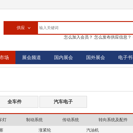
供应
怎么加入会员？
怎么发布供应信息？
供应
求购
市场
展会频道
国内展会
国外展会
电子书
企业
大买家
汽配城
书刊
全车件
汽车电子
车灯
制动系统
传动系统
转向系统及配件
塞
涨紧轮
汽油机