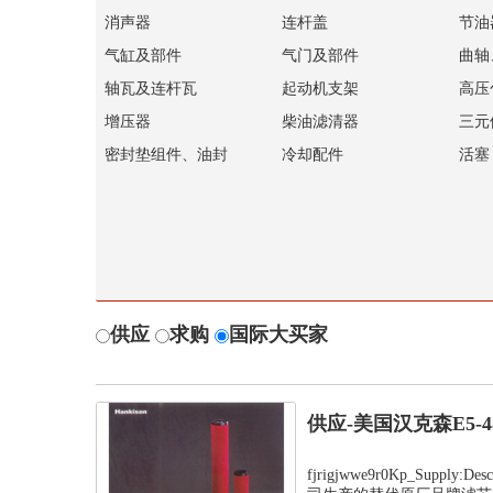
消声器
连杆盖
节油
气缸及部件
气门及部件
曲轴
轴瓦及连杆瓦
起动机支架
高压
增压器
柴油滤清器
三元
密封垫组件、油封
冷却配件
活塞
供应
求购
国际大买家
供应-美国汉克森E5-
fjrigjwwe9r0Kp_Supply