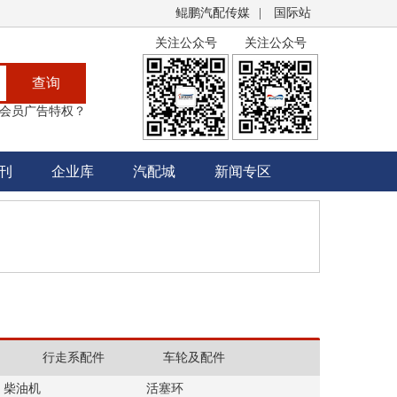
鲲鹏汽配传媒
|
国际站
关注公众号
关注公众号
查询
会员广告特权？
刊
企业库
汽配城
新闻专区
行走系配件
车轮及配件
柴油机
活塞环