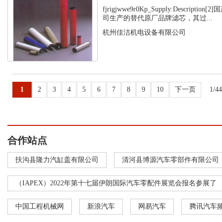
fjrigjwwe9r0Kp_Supply:Descript
司生产的替代原厂品牌滤芯，其过...
杭州佳洁机电设备有限公司
1
2
3
4
5
6
7
8
9
10
下一页
1/4
合作站点
扶沟县隆力汽缸盖有限公司
清河县博源汽车零部件有限公司
（IAPEX）2022年第十七届伊朗国际汽车零配件展览会报名参展了
中国工程机械网
新浪汽车
网易汽车
腾讯汽车