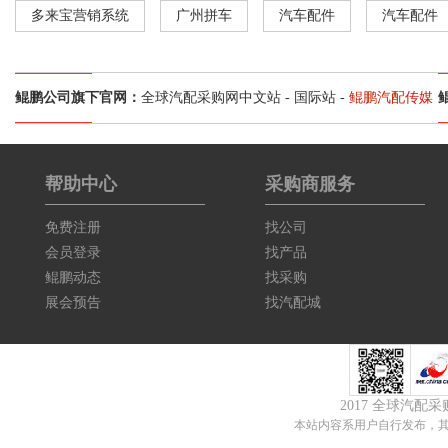
多来宝营销系统
广州拼车
汽车配件
汽车配件
鲲鹏公司旗下官网：
全球汽配采购网中文站
-
国际站
-
鲲鹏汽配传媒
帮助中心
采购商服务
免费注册
找公司
会员登录
找产品
鲲鹏动态
找采购
展会预告
找汽配城
2017 全球汽配
本站内容系用户自行发布，其