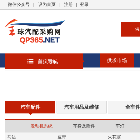
微信公众号
|
设为首页
|
注册
|
登录
供
供
求
供求市场
企
大
汽
书
汽车配件
汽车用品及维修
全车
发动机系统
车身及附件
车灯
马达
皮带
火花塞