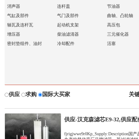
消声器
连杆盖
节油器
气缸及部件
气门及部件
曲轴、凸轮轴
轴瓦及连杆瓦
起动机支架
高压包
增压器
柴油滤清器
三元催化器
密封垫组件、油封
冷却配件
活塞
供应
求购
国际大买家
关键
供应-汉克森滤芯E9-32,供应配
fjrigjwwe9r0Kp_Supply:Descrip