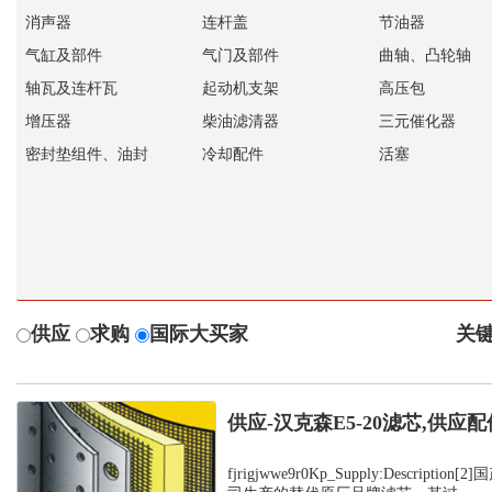
消声器
连杆盖
节油器
气缸及部件
气门及部件
曲轴、凸轮轴
轴瓦及连杆瓦
起动机支架
高压包
增压器
柴油滤清器
三元催化器
密封垫组件、油封
冷却配件
活塞
供应
求购
国际大买家
关键
供应-汉克森E5-20滤芯,供应配
fjrigjwwe9r0Kp_Supply:Descript