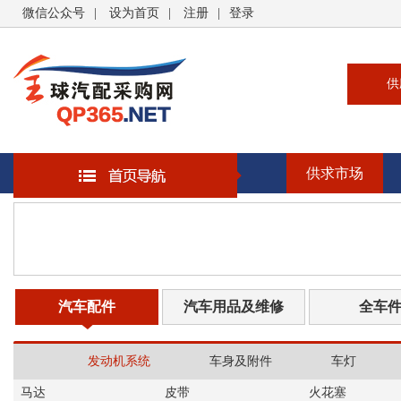
微信公众号
|
设为首页
|
注册
|
登录
供
供
求
供求市场
企
大
汽
书
汽车配件
汽车用品及维修
全车
发动机系统
车身及附件
车灯
马达
皮带
火花塞