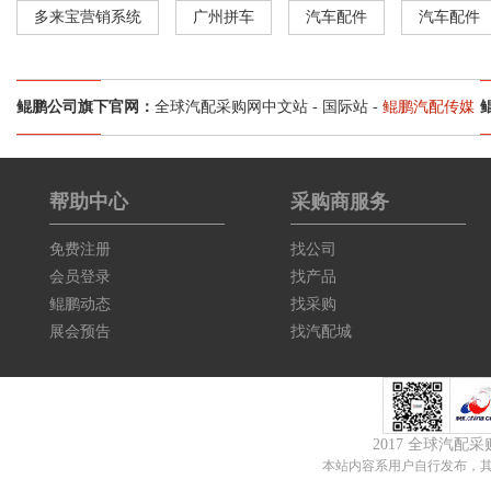
多来宝营销系统
广州拼车
汽车配件
汽车配件
鲲鹏公司旗下官网：
全球汽配采购网中文站
-
国际站
-
鲲鹏汽配传媒
帮助中心
采购商服务
免费注册
找公司
会员登录
找产品
鲲鹏动态
找采购
展会预告
找汽配城
2017 全球汽配
本站内容系用户自行发布，其