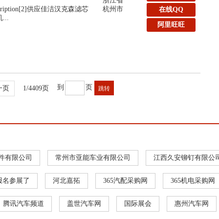
浙江省
:Description[2]供应佳洁汉克森滤芯
杭州市
在线QQ
..
阿里旺旺
到
页
一页
1/4409页
件有限公司
常州市亚能车业有限公司
江西久安铆钉有限公
报名参展了
河北嘉拓
365汽配采购网
365机电采购网
腾讯汽车频道
盖世汽车网
国际展会
惠州汽车网