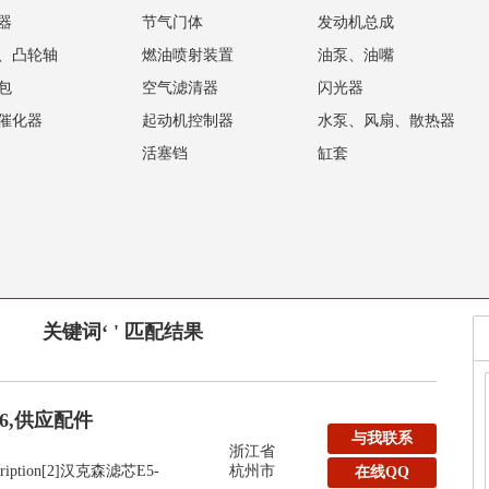
器
节气门体
发动机总成
、凸轮轴
燃油喷射装置
油泵、油嘴
包
空气滤清器
闪光器
催化器
起动机控制器
水泵、风扇、散热器
活塞铛
缸套
关键词‘ ' 匹配结果
36,供应配件
与我联系
浙江省
escription[2]汉克森滤芯E5-
杭州市
在线QQ