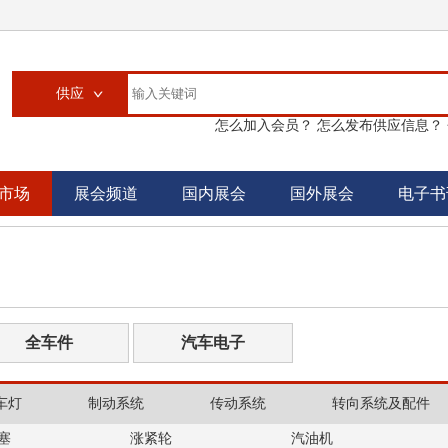
供应
怎么加入会员？
怎么发布供应信息？
供应
求购
市场
展会频道
国内展会
国外展会
电子书
企业
大买家
汽配城
书刊
全车件
汽车电子
车灯
制动系统
传动系统
转向系统及配件
塞
涨紧轮
汽油机