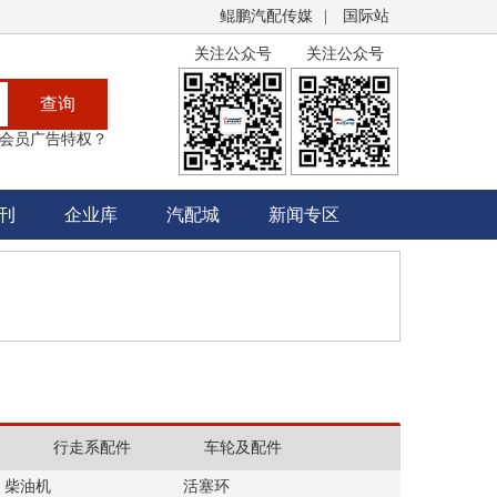
鲲鹏汽配传媒
|
国际站
关注公众号
关注公众号
查询
会员广告特权？
刊
企业库
汽配城
新闻专区
行走系配件
车轮及配件
柴油机
活塞环