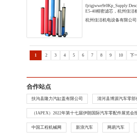
fjrigjwwe9r0Kp_Supply
E5-40精密滤芯，杭州佳洁机.
杭州佳洁机电设备有限公司
1
2
3
4
5
6
7
8
9
10
下
合作站点
扶沟县隆力汽缸盖有限公司
清河县博源汽车零部
（IAPEX）2022年第十七届伊朗国际汽车零配件展览会
中国工程机械网
新浪汽车
网易汽车