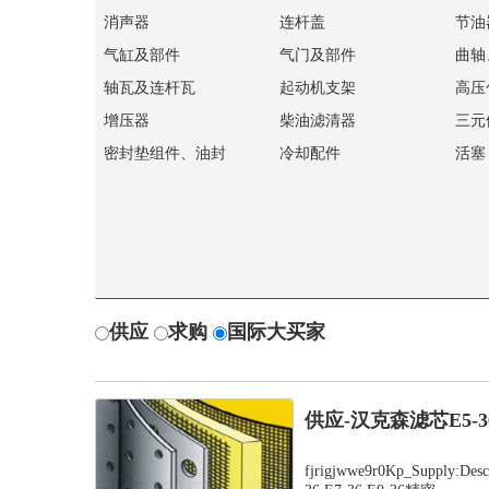
消声器
连杆盖
节油
气缸及部件
气门及部件
曲轴
轴瓦及连杆瓦
起动机支架
高压
增压器
柴油滤清器
三元
密封垫组件、油封
冷却配件
活塞
供应
求购
国际大买家
供应-汉克森滤芯E5-
fjrigjwwe9r0Kp_Supply:D