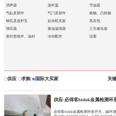
消声器
连杆盖
节油器
气缸及部件
气门及部件
曲轴、凸轮轴
轴瓦及连杆瓦
起动机支架
高压包
增压器
柴油滤清器
三元催化器
密封垫组件、油封
冷却配件
活塞
供应
求购
国际大买家
关键
供应-必得客biduk金属检测
感应器...
必得客biduk金属检测环形开关，磁环