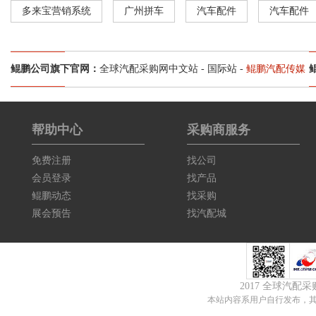
多来宝营销系统
广州拼车
汽车配件
汽车配件
鲲鹏公司旗下官网：
全球汽配采购网中文站
-
国际站
-
鲲鹏汽配传媒
帮助中心
采购商服务
免费注册
找公司
会员登录
找产品
鲲鹏动态
找采购
展会预告
找汽配城
2017 全球汽配
本站内容系用户自行发布，其