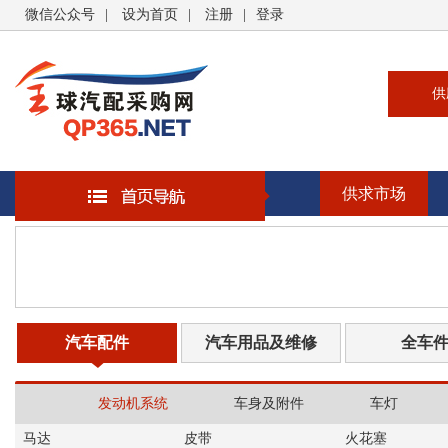
微信公众号
|
设为首页
|
注册
|
登录
供
供
求
供求市场
企
大
汽
书
汽车配件
汽车用品及维修
全车
发动机系统
车身及附件
车灯
马达
皮带
火花塞