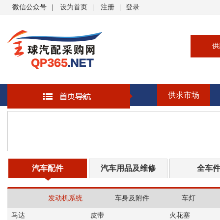
微信公众号
|
设为首页
|
注册
|
登录
供
供
求
供求市场
企
大
汽
书
汽车配件
汽车用品及维修
全车
发动机系统
车身及附件
车灯
马达
皮带
火花塞