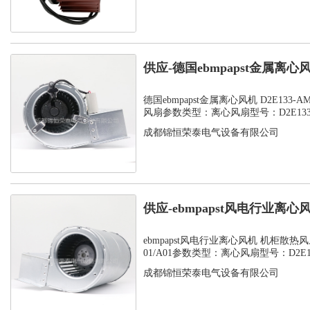
供应-德国ebmpapst金属离心风机 
德国ebmpapst金属离心风机 D2E133-AM
风扇参数类型：离心风扇型号：D2E133-.
成都锦恒荣泰电气设备有限公司
供应-ebmpapst风电行业离心
风...
ebmpapst风电行业离心风机 机柜散热风扇 
01/A01参数类型：离心风扇型号：D2E133
成都锦恒荣泰电气设备有限公司