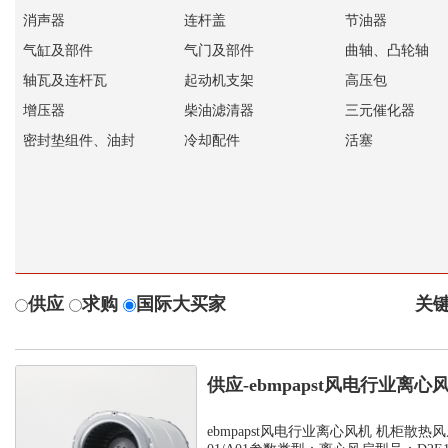
消声器
连杆盖
节油器
气缸及部件
气门及部件
曲轴、凸轮轴
轴瓦及连杆瓦
起动机支架
高压包
增压器
柴油滤清器
三元催化器
密封垫组件、油封
冷却配件
活塞
供应
求购
国际大买家
关键
供应-ebmpapst风电行业离心
风...
ebmpapst风电行业离心风机 机柜散热风扇 