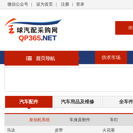
微信公众号
|
设为首页
|
注册
|
登录
供
供
求
供求市场
企
大
汽
书
汽车配件
汽车用品及维修
全车
发动机系统
车身及附件
车灯
马达
皮带
火花塞