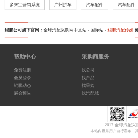
多来宝营销系统
广州拼车
汽车配件
汽车配件
鲲鹏公司旗下官网：
全球汽配采购网中文站
-
国际站
-
鲲鹏汽配传媒
帮助中心
采购商服务
免费注册
找公司
会员登录
找产品
鲲鹏动态
找采购
展会预告
找汽配城
2017 全球汽配
本站内容系用户自行发布，其