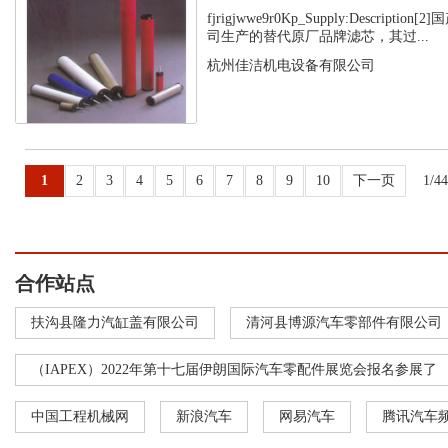
fjrigjwwe9r0Kp_Supply:Descript
司生产的替代原厂品牌滤芯，其过...
杭州佳洁机电设备有限公司
1
2
3
4
5
6
7
8
9
10
下一页
1/4
合作站点
扶沟县隆力汽缸盖有限公司
清河县博源汽车零部件有限公司
（IAPEX）2022年第十七届伊朗国际汽车零配件展览会报名参展了
中国工程机械网
新浪汽车
网易汽车
腾讯汽车