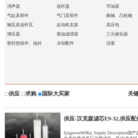
消声器
连杆盖
节油器
气缸及部件
气门及部件
曲轴、凸轮轴
轴瓦及连杆瓦
起动机支架
高压包
增压器
柴油滤清器
三元催化器
密封垫组件、油封
冷却配件
活塞
供应
求购
国际大买家
关键
供应-汉克森滤芯E9-32,供应配
fjrigjwwe9r0Kp_Supply:Descrip