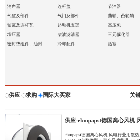
消声器
连杆盖
节油器
气缸及部件
气门及部件
曲轴、凸轮轴
轴瓦及连杆瓦
起动机支架
高压包
增压器
柴油滤清器
三元催化器
密封垫组件、油封
冷却配件
活塞
供应
求购
国际大买家
关键
供应-ebmpapst德国离心风机
热...
ebmpapst德国离心风机 风电行业用散热风