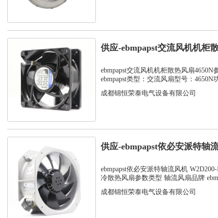
供应-ebmpapst交流风机机柜散热
ebmpapst交流风机机柜散热风扇4650
ebmpapst类型：交流风扇型号：4650N功率
成都锦恒荣泰电气设备有限公司
供应-ebmpapst依必安派特轴流风
ebmpapst依必安派特轴流风机 W2D200-
冷散热风扇参数类型 轴流风扇品牌 ebmpap
成都锦恒荣泰电气设备有限公司