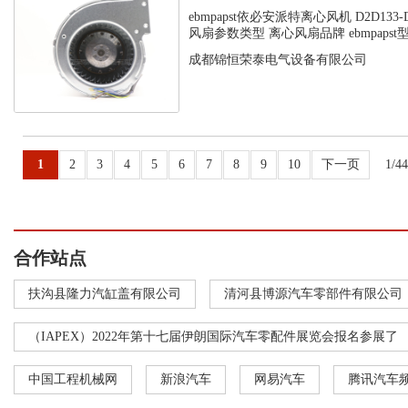
ebmpapst依必安派特离心风机 D2D133-
风扇参数类型 离心风扇品牌 ebmpapst型号
成都锦恒荣泰电气设备有限公司
1
2
3
4
5
6
7
8
9
10
下一页
1/4
合作站点
扶沟县隆力汽缸盖有限公司
清河县博源汽车零部件有限公司
（IAPEX）2022年第十七届伊朗国际汽车零配件展览会报名参展了
中国工程机械网
新浪汽车
网易汽车
腾讯汽车