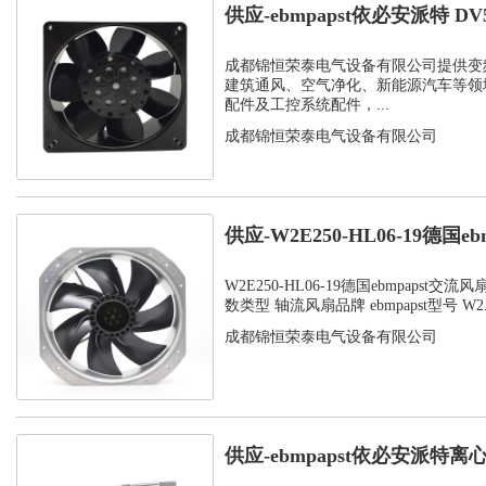
供应-ebmpapst依必安派特 DV52
成都锦恒荣泰电气设备有限公司提供变
建筑通风、空气净化、新能源汽车等领
配件及工控系统配件，...
成都锦恒荣泰电气设备有限公司
供应-W2E250-HL06-19德国ebm
W2E250-HL06-19德国ebmpapst交
数类型 轴流风扇品牌 ebmpapst型号 W2.
成都锦恒荣泰电气设备有限公司
供应-ebmpapst依必安派特离心风