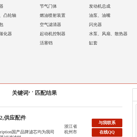
器
节气门体
发动机总成
、凸轮轴
燃油喷射装置
油泵、油嘴
包
空气滤清器
闪光器
催化器
起动机控制器
水泵、风扇、散热器
活塞铛
缸套
关键词‘ ' 匹配结果
32,供应配件
与我联系
浙江省
y:Description国产品牌滤芯均为我司
杭州市
在线QQ