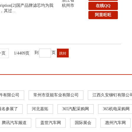
浙江省
:Description[2]国产品牌滤芯均为我
杭州市
在线QQ
其过...
阿里旺旺
到
页
一页
1/4409页
件有限公司
常州市亚能车业有限公司
江西久安铆钉有限公
报名参展了
河北嘉拓
365汽配采购网
365机电采购网
腾讯汽车频道
盖世汽车网
国际展会
惠州汽车网