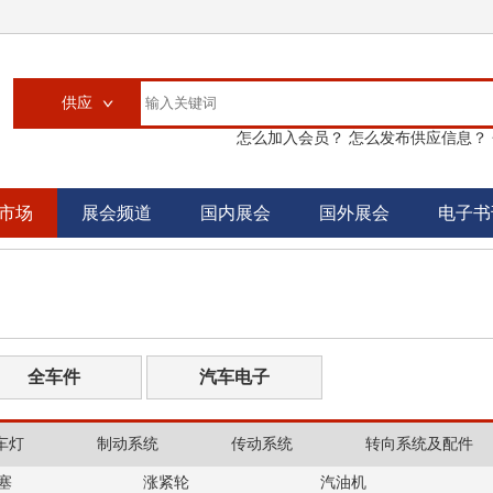
供应
怎么加入会员？
怎么发布供应信息？
供应
求购
市场
展会频道
国内展会
国外展会
电子书
企业
大买家
汽配城
书刊
全车件
汽车电子
车灯
制动系统
传动系统
转向系统及配件
塞
涨紧轮
汽油机