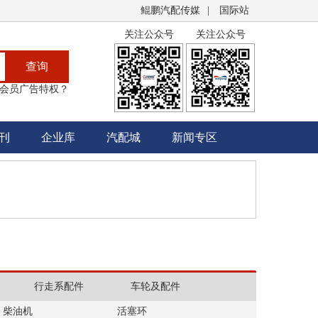
鲲鹏汽配传媒
|
国际站
关注公众号
关注公众号
查询
会员广告特权？
刊
企业库
汽配城
新闻专区
行走系配件
车轮及配件
柴油机
活塞环