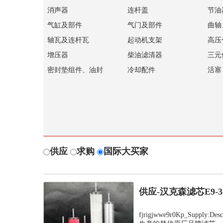
消声器
连杆盖
节油
气缸及部件
气门及部件
曲轴
轴瓦及连杆瓦
起动机支架
高压
增压器
柴油滤清器
三元
密封垫组件、油封
冷却配件
活塞
供应
求购
国际大买家
供应-汉克森滤芯E9-
fjrigjwwe9r0Kp_Suppl