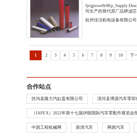
fjrigjwwe9r0Kp_Supply
司生产的替代原厂品牌滤芯，
杭州佳洁机电设备有限公司
1
2
3
4
5
6
7
8
9
10
下
合作站点
扶沟县隆力汽缸盖有限公司
清河县博源汽车零部
（IAPEX）2022年第十七届伊朗国际汽车零配件展览会
中国工程机械网
新浪汽车
网易汽车