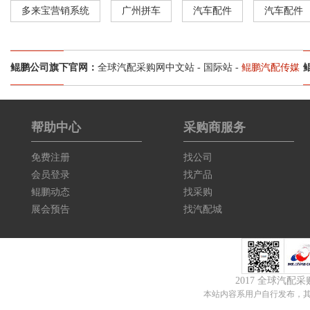
多来宝营销系统
广州拼车
汽车配件
汽车配件
鲲鹏公司旗下官网：
全球汽配采购网中文站
-
国际站
-
鲲鹏汽配传媒
帮助中心
采购商服务
免费注册
找公司
会员登录
找产品
鲲鹏动态
找采购
展会预告
找汽配城
2017 全球汽配
本站内容系用户自行发布，其