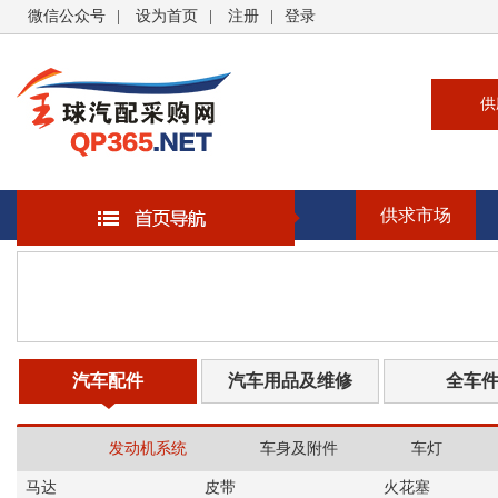
微信公众号
|
设为首页
|
注册
|
登录
供
供
求
供求市场
企
大
汽
书
汽车配件
汽车用品及维修
全车
发动机系统
车身及附件
车灯
马达
皮带
火花塞