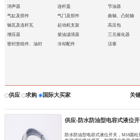
消声器
连杆盖
节油器
气缸及部件
气门及部件
曲轴、凸轮轴
轴瓦及连杆瓦
起动机支架
高压包
增压器
柴油滤清器
三元催化器
密封垫组件、油封
冷却配件
活塞
供应
求购
国际大买家
关键
供应-防水防油型电容式液位
C1PF- M...
防水防油型电容式液位开关，M18圆柱