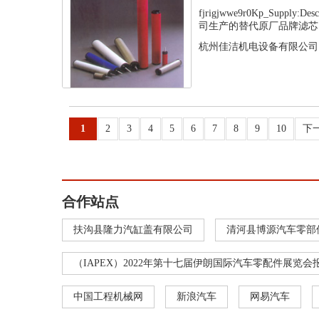
fjrigjwwe9r0Kp_Supply
司生产的替代原厂品牌滤芯，
杭州佳洁机电设备有限公司
1
2
3
4
5
6
7
8
9
10
下
合作站点
扶沟县隆力汽缸盖有限公司
清河县博源汽车零部
（IAPEX）2022年第十七届伊朗国际汽车零配件展览会
中国工程机械网
新浪汽车
网易汽车