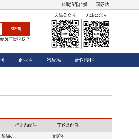
鲲鹏汽配传媒
|
国际站
关注公众号
关注公众号
查询
会员广告特权？
刊
企业库
汽配城
新闻专区
行走系配件
车轮及配件
柴油机
活塞环