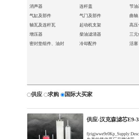
消声器
连杆盖
节油
气缸及部件
气门及部件
曲轴
轴瓦及连杆瓦
起动机支架
高压
增压器
柴油滤清器
三元
密封垫组件、油封
冷却配件
活塞
供应
求购
国际大买家
供应-汉克森滤芯E9-
fjrigjwwe9r0Kp_Suppl