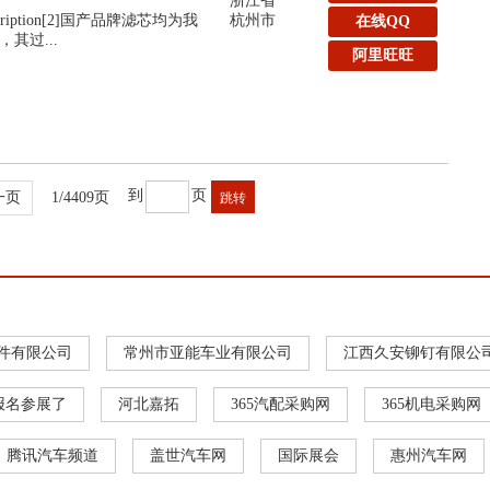
浙江省
:Description[2]国产品牌滤芯均为我
杭州市
在线QQ
其过...
阿里旺旺
到
页
一页
1/4409页
件有限公司
常州市亚能车业有限公司
江西久安铆钉有限公
报名参展了
河北嘉拓
365汽配采购网
365机电采购网
腾讯汽车频道
盖世汽车网
国际展会
惠州汽车网