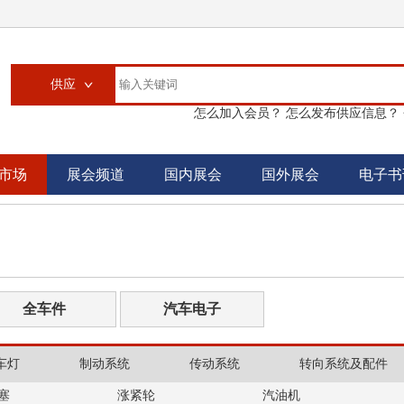
供应
怎么加入会员？
怎么发布供应信息？
供应
求购
市场
展会频道
国内展会
国外展会
电子书
企业
大买家
汽配城
书刊
全车件
汽车电子
车灯
制动系统
传动系统
转向系统及配件
塞
涨紧轮
汽油机