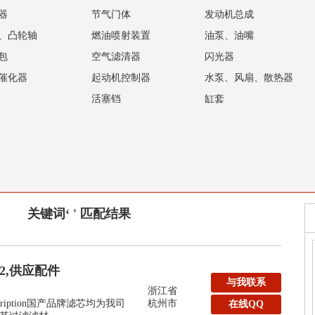
器
节气门体
发动机总成
、凸轮轴
燃油喷射装置
油泵、油嘴
包
空气滤清器
闪光器
催化器
起动机控制器
水泵、风扇、散热器
活塞铛
缸套
关键词‘ ' 匹配结果
32,供应配件
与我联系
浙江省
y:Description国产品牌滤芯均为我司
杭州市
在线QQ