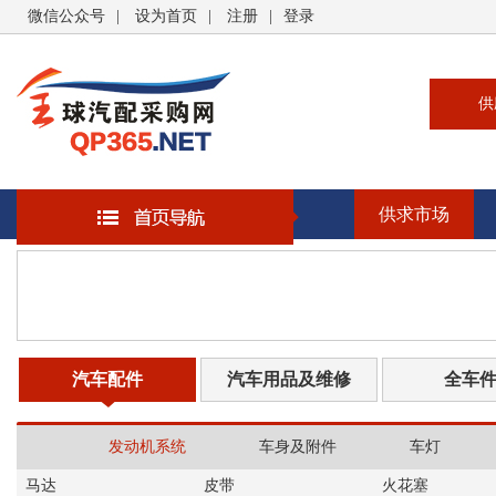
微信公众号
|
设为首页
|
注册
|
登录
供
供
求
供求市场
企
大
汽
书
汽车配件
汽车用品及维修
全车
发动机系统
车身及附件
车灯
马达
皮带
火花塞