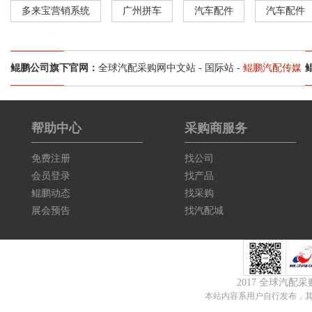
多来宝营销系统
广州拼车
汽车配件
汽车配件
鲲鹏公司旗下官网：
全球汽配采购网中文站
-
国际站
-
鲲鹏汽配传媒
帮助中心
采购商服务
免费注册
找公司
会员登录
找产品
鲲鹏动态
找采购
展会预告
找汽配城
2017 全球汽配
本站内容系用户自行发布，其