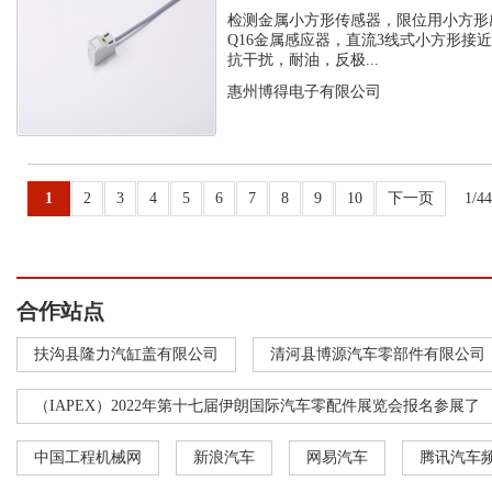
感应器
检测金属小方形传感器，限位用小方形
Q16金属感应器，直流3线式小方形接
抗干扰，耐油，反极...
惠州博得电子有限公司
1
2
3
4
5
6
7
8
9
10
下一页
1/4
合作站点
扶沟县隆力汽缸盖有限公司
清河县博源汽车零部件有限公司
（IAPEX）2022年第十七届伊朗国际汽车零配件展览会报名参展了
中国工程机械网
新浪汽车
网易汽车
腾讯汽车