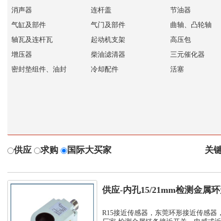
消声器
连杆盖
节油器
气缸及部件
气门及部件
曲轴、凸轮轴
轴瓦及连杆瓦
起动机支架
高压包
增压器
柴油滤清器
三元催化器
密封垫组件、油封
冷却配件
活塞
供应
求购
国际大买家
关键
供应-内孔15/21mm检测金
孔环...
R15接近传感器，东莞环形接近传感器