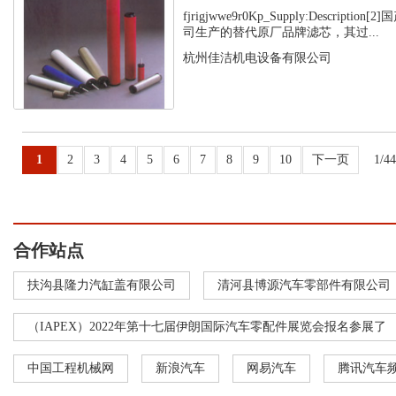
fjrigjwwe9r0Kp_Supply:Descript
司生产的替代原厂品牌滤芯，其过...
杭州佳洁机电设备有限公司
1
2
3
4
5
6
7
8
9
10
下一页
1/4
合作站点
扶沟县隆力汽缸盖有限公司
清河县博源汽车零部件有限公司
（IAPEX）2022年第十七届伊朗国际汽车零配件展览会报名参展了
中国工程机械网
新浪汽车
网易汽车
腾讯汽车