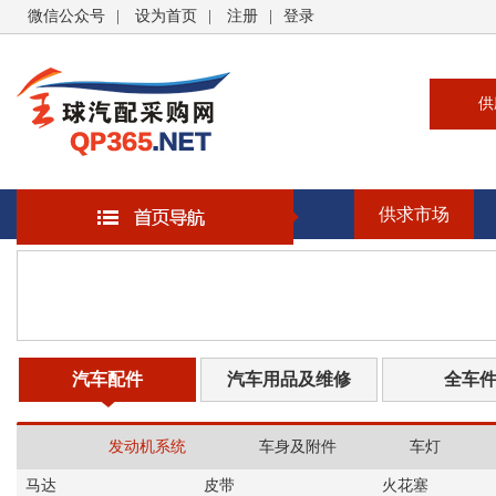
微信公众号
|
设为首页
|
注册
|
登录
供
供
求
供求市场
企
大
汽
书
汽车配件
汽车用品及维修
全车
发动机系统
车身及附件
车灯
马达
皮带
火花塞