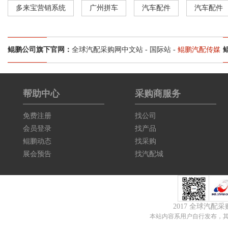
多来宝营销系统
广州拼车
汽车配件
汽车配件
鲲鹏公司旗下官网：
全球汽配采购网中文站
-
国际站
-
鲲鹏汽配传媒
帮助中心
采购商服务
免费注册
找公司
会员登录
找产品
鲲鹏动态
找采购
展会预告
找汽配城
2017 全球汽配
本站内容系用户自行发布，其