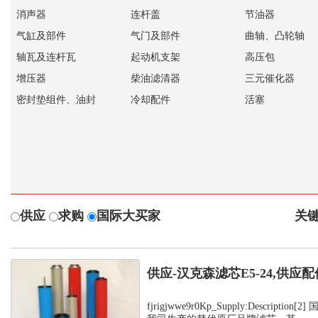
消声器
连杆盖
节油器
气缸及部件
气门及部件
曲轴、凸轮轴
轴瓦及连杆瓦
起动机支架
高压包
增压器
柴油滤清器
三元催化器
密封垫组件、油封
冷却配件
活塞
供应
求购
国际大买家
关键
供应-汉克森滤芯E5-24,供应配
fjrigjwwe9r0Kp_Supply:Descripti