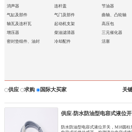
消声器
连杆盖
节油器
气缸及部件
气门及部件
曲轴、凸轮轴
轴瓦及连杆瓦
起动机支架
高压包
增压器
柴油滤清器
三元催化器
密封垫组件、油封
冷却配件
活塞
供应
求购
国际大买家
关键
供应-防水防油型电容式液位
C1PF- M...
防水防油型电容式液位开关，M18圆柱