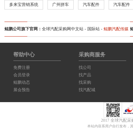
多来宝营销系统
广州拼车
汽车配件
汽车配件
鲲鹏公司旗下官网：
全球汽配采购网中文站
-
国际站
-
鲲鹏汽配传媒
帮助中心
采购商服务
免费注册
找公司
会员登录
找产品
鲲鹏动态
找采购
展会预告
找汽配城
2017 全球汽配
本站内容系用户自行发布，其