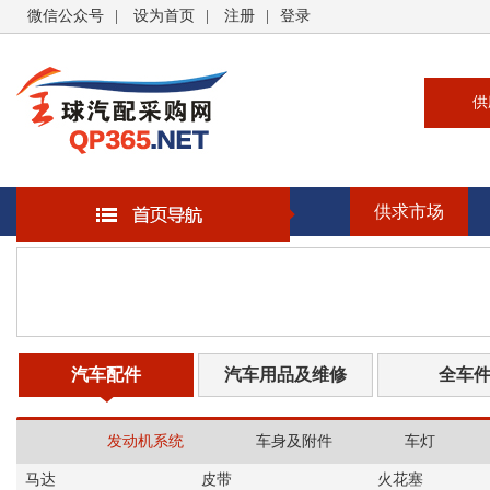
微信公众号
|
设为首页
|
注册
|
登录
供
供
求
供求市场
企
大
汽
书
汽车配件
汽车用品及维修
全车
发动机系统
车身及附件
车灯
马达
皮带
火花塞