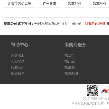
多来宝营销系统
广州拼车
汽车配件
汽车配件
鲲鹏公司旗下官网：
全球汽配采购网中文站
-
国际站
-
鲲鹏汽配传媒
帮助中心
采购商服务
免费注册
找公司
会员登录
找产品
鲲鹏动态
找采购
展会预告
找汽配城
2017 全球汽配
本站内容系用户自行发布，其