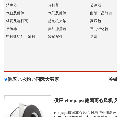
消声器
连杆盖
节油器
气缸及部件
气门及部件
曲轴、凸轮轴
轴瓦及连杆瓦
起动机支架
高压包
增压器
柴油滤清器
三元催化器
密封垫组件、油封
冷却配件
活塞
供应
求购
国际大买家
关键
供应-ebmpapst德国离心风机
热...
ebmpapst德国离心风机 风电行业用散热风