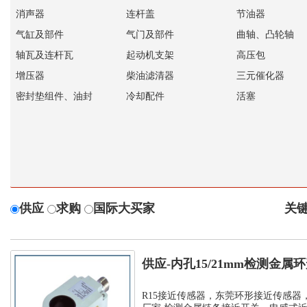
消声器
连杆盖
节油器
气缸及部件
气门及部件
曲轴、凸轮轴
轴瓦及连杆瓦
起动机支架
高压包
增压器
柴油滤清器
三元催化器
密封垫组件、油封
冷却配件
活塞
供应
求购
国际大买家
关键
供应-内孔15/21mm检测金
孔环...
R15接近传感器，东莞环形接近传感器