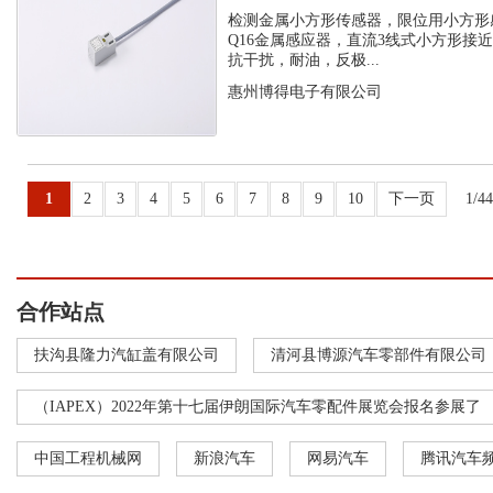
感应器
检测金属小方形传感器，限位用小方形
Q16金属感应器，直流3线式小方形接
抗干扰，耐油，反极...
惠州博得电子有限公司
1
2
3
4
5
6
7
8
9
10
下一页
1/4
合作站点
扶沟县隆力汽缸盖有限公司
清河县博源汽车零部件有限公司
（IAPEX）2022年第十七届伊朗国际汽车零配件展览会报名参展了
中国工程机械网
新浪汽车
网易汽车
腾讯汽车