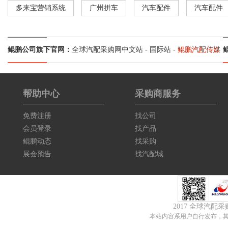
多来宝营销系统
广州拼车
汽车配件
汽车配件
鲲鹏公司旗下官网：
全球汽配采购网中文站
-
国际站
-
鲲鹏汽配传媒
帮助中心
采购商服务
免费注册
找公司
会员登录
找产品
鲲鹏动态
找采购
展会预告
找汽配城
2017 全球汽配
本站内容系用户自行发布，其