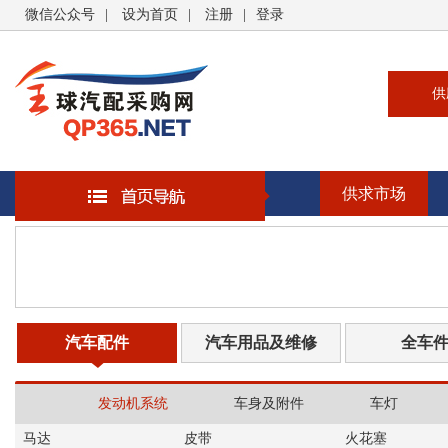
微信公众号
|
设为首页
|
注册
|
登录
供
供
求
供求市场
企
大
汽
书
汽车配件
汽车用品及维修
全车
发动机系统
车身及附件
车灯
马达
皮带
火花塞