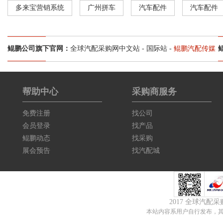
多来宝营销系统
广州拼车
汽车配件
汽车配件
鲲鹏公司旗下官网：
全球汽配采购网中文站
-
国际站
-
鲲鹏汽配传媒
帮助中心
采购商服务
免费注册
找公司
会员登录
找产品
鲲鹏动态
找采购
展会预告
找汽配城
2017 全球汽配
本站内容系用户自行发布，其