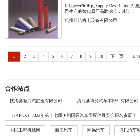
fjrigjwwe9r0Kp_Supply:Descript
司生产的替代原厂品牌滤芯，其过...
杭州佳洁机电设备有限公司
1
2
3
4
5
6
7
8
9
10
下一页
1/4
合作站点
扶沟县隆力汽缸盖有限公司
清河县博源汽车零部件有限公司
（IAPEX）2022年第十七届伊朗国际汽车零配件展览会报名参展了
中国工程机械网
新浪汽车
网易汽车
腾讯汽车