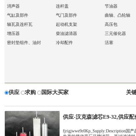
消声器
连杆盖
节油器
气缸及部件
气门及部件
曲轴、凸轮轴
轴瓦及连杆瓦
起动机支架
高压包
增压器
柴油滤清器
三元催化器
密封垫组件、油封
冷却配件
活塞
供应
求购
国际大买家
关键
供应-汉克森滤芯E9-32,供应配
fjrigjwwe9r0Kp_Supply:Descrip