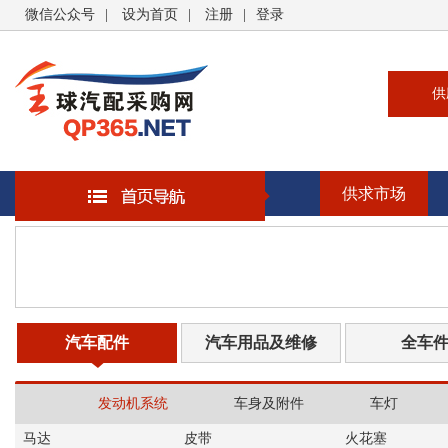
微信公众号
|
设为首页
|
注册
|
登录
供
供
求
供求市场
企
大
汽
书
汽车配件
汽车用品及维修
全车
发动机系统
车身及附件
车灯
马达
皮带
火花塞